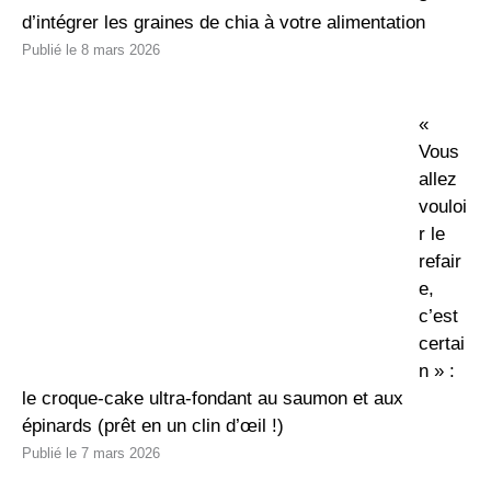
d’intégrer les graines de chia à votre alimentation
8 mars 2026
«
Vous
allez
vouloi
r le
refair
e,
c’est
certai
n » :
le croque-cake ultra-fondant au saumon et aux
épinards (prêt en un clin d’œil !)
7 mars 2026