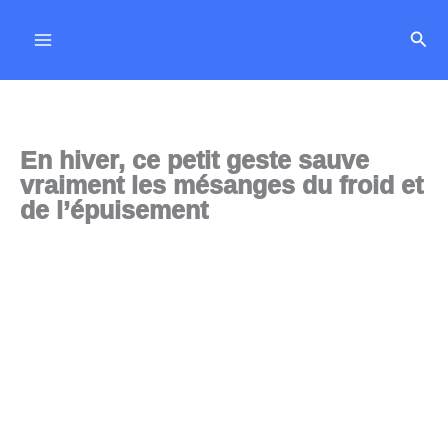
Aller
Rech
au
contenu
En hiver, ce petit geste sauve
vraiment les mésanges du froid et
de l’épuisement