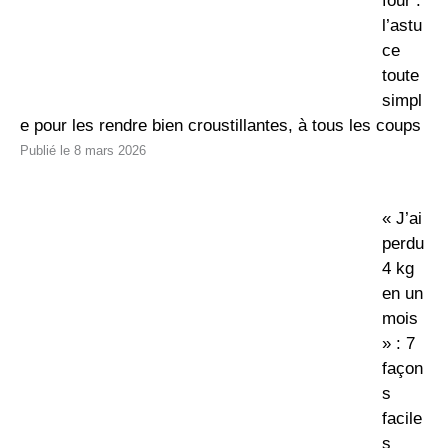
four :
l’astu
ce
toute
simpl
e pour les rendre bien croustillantes, à tous les coups
8 mars 2026
« J’ai
perdu
4 kg
en un
mois
» : 7
façon
s
facile
s